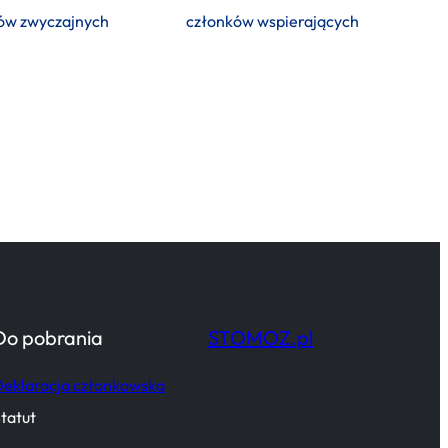
ów zwyczajnych
członków wspierających
Do pobrania
STOMOZ.pl
eklaracja członkowska
tatut