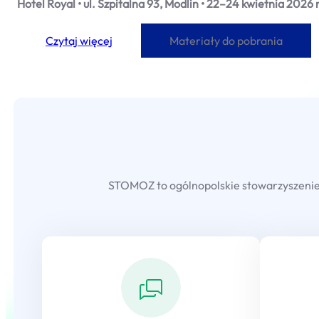
Hotel Royal • ul. Szpitalna 93, Modlin • 22–24 kwietnia 2026 
Czytaj więcej
Materiały do pobrania
STOMOZ to ogólnopolskie stowarzyszenie s