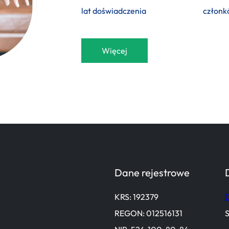
lat doświadczenia
członk
Więcej
Dane rejestrowe
KRS: 192379
D
REGON: 012516131
S