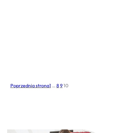
Poprzednia strona
1
…
8
9
10