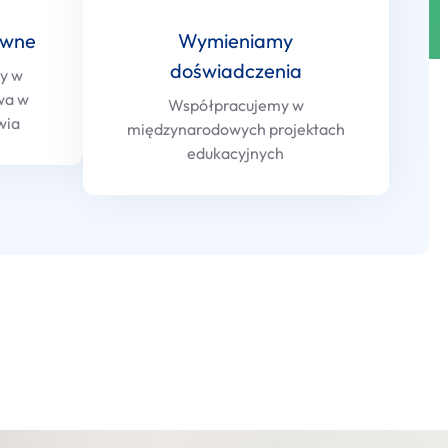
awne
Wymieniamy
doświadczenia
y w
wa w
Współpracujemy w
wia
międzynarodowych projektach
edukacyjnych