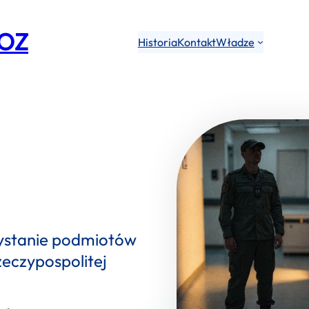
MOZ
Historia
Kontakt
Władze
zystanie podmiotów
zeczypospolitej