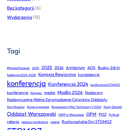
Bez kategorii
(6)
Wydarzenia
(15)
Tagi
2025
2026
Antidotum
AOS
Busko-Zdrój
#NoweOtwarcie
2024
Komisja Rewizyjna
kondolencje
Kadencja 2024-2028
konferencja
Konferencja 2024
konferencja STOMOZ
Modlin 2026
konferencje
media
Nadarzyn
Kongres
Nadzwyczajne Walne Zgromadzenie Członków Oddziału
Noc Muezów
Nowe wyzwania
Nowoczesny Pion Techniczny V 2024
Nowy Zarząd
Oddział Warszawski
OPM
POZ
OIPiP w Warszawie
Pułtusk
relacja
Roztoczańskie Dni STOMOZ
relacja z konferencji
relacje