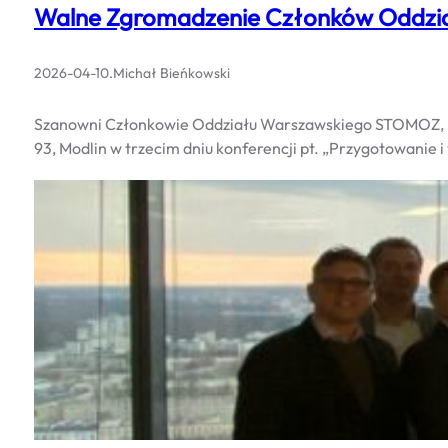
Walne Zgromadzenie Członków Oddzi
2026-04-10
.
Michał Bieńkowski
Szanowni Członkowie Oddziału Warszawskiego STOMOZ, Upr
93, Modlin w trzecim dniu konferencji pt. „Przygotowanie