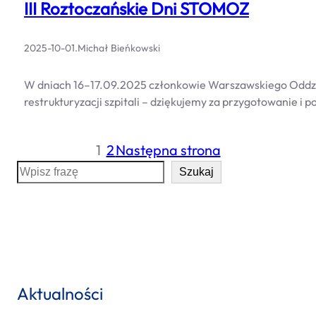
III Roztoczańskie Dni STOMOZ
2025-10-01
.
Michał Bieńkowski
W dniach 16–17.09.2025 członkowie Warszawskiego Oddzia
restrukturyzacji szpitali – dziękujemy za przygotowanie 
1
2
Następna strona
S
Szukaj
e
a
r
c
h
Aktualności