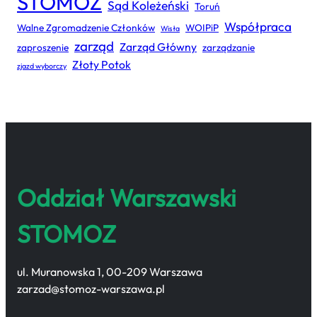
STOMOZ
Sąd Koleżeński
Toruń
Współpraca
Walne Zgromadzenie Członków
WOIPiP
Wisła
zarząd
Zarząd Główny
zaproszenie
zarządzanie
Złoty Potok
zjazd wyborczy
Oddział Warszawski
STOMOZ
ul. Muranowska 1, 00-209 Warszawa
zarzad@stomoz-warszawa.pl