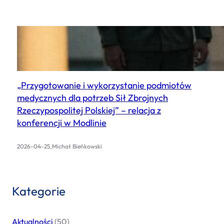
„Przygotowanie i wykorzystanie podmiotów
medycznych dla potrzeb Sił Zbrojnych
Rzeczypospolitej Polskiej” – relacja z
konferencji w Modlinie
.
2026-04-25
Michał Bieńkowski
Kategorie
Aktualności
(50)