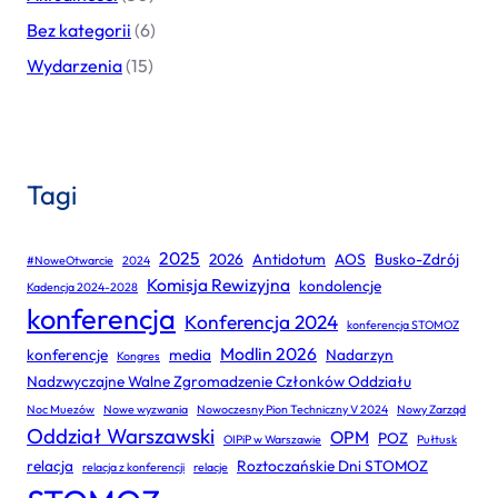
Bez kategorii
(6)
Wydarzenia
(15)
Tagi
2025
2026
Antidotum
AOS
Busko-Zdrój
#NoweOtwarcie
2024
Komisja Rewizyjna
kondolencje
Kadencja 2024-2028
konferencja
Konferencja 2024
konferencja STOMOZ
Modlin 2026
konferencje
media
Nadarzyn
Kongres
Nadzwyczajne Walne Zgromadzenie Członków Oddziału
Noc Muezów
Nowe wyzwania
Nowoczesny Pion Techniczny V 2024
Nowy Zarząd
Oddział Warszawski
OPM
POZ
OIPiP w Warszawie
Pułtusk
relacja
Roztoczańskie Dni STOMOZ
relacja z konferencji
relacje