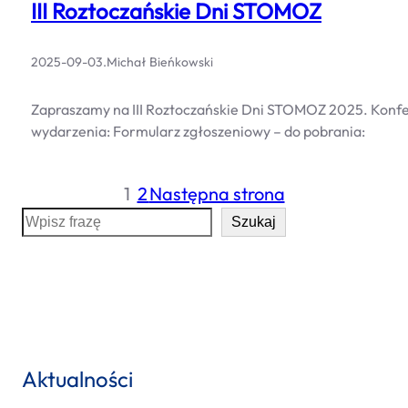
III Roztoczańskie Dni STOMOZ
2025-09-03
.
Michał Bieńkowski
Zapraszamy na III Roztoczańskie Dni STOMOZ 2025. Konfere
wydarzenia: Formularz zgłoszeniowy – do pobrania:
1
2
Następna strona
S
Szukaj
e
a
r
c
h
Aktualności