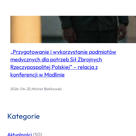
„Przygotowanie i wykorzystanie podmiotów
medycznych dla potrzeb Sił Zbrojnych
Rzeczypospolitej Polskiej” – relacja z
konferencji w Modlinie
.
2026-04-25
Michał Bieńkowski
Kategorie
Aktualności
(50)