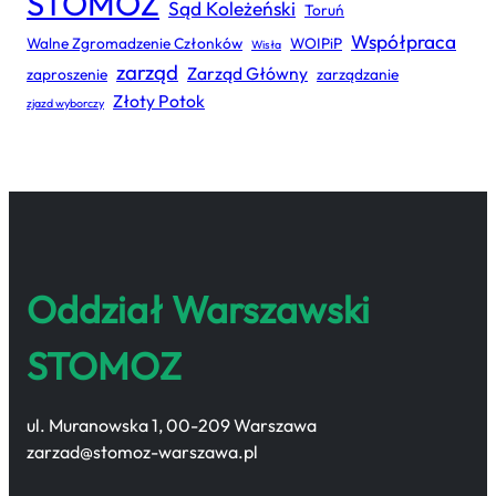
STOMOZ
Sąd Koleżeński
Toruń
Współpraca
Walne Zgromadzenie Członków
WOIPiP
Wisła
zarząd
Zarząd Główny
zaproszenie
zarządzanie
Złoty Potok
zjazd wyborczy
Oddział Warszawski
STOMOZ
ul. Muranowska 1, 00-209 Warszawa
zarzad@stomoz-warszawa.pl