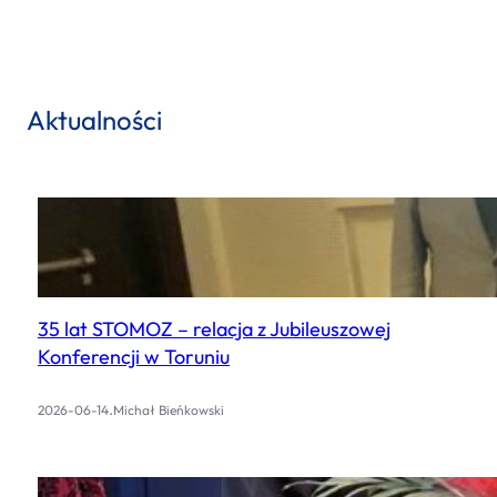
r
c
h
Aktualności
35 lat STOMOZ – relacja z Jubileuszowej
Konferencji w Toruniu
.
2026-06-14
Michał Bieńkowski