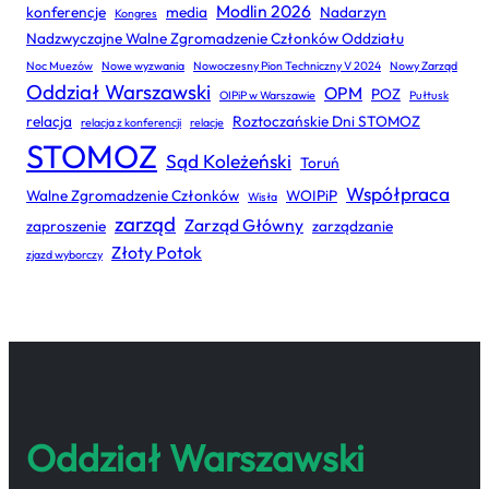
Modlin 2026
konferencje
media
Nadarzyn
Kongres
Nadzwyczajne Walne Zgromadzenie Członków Oddziału
Noc Muezów
Nowe wyzwania
Nowoczesny Pion Techniczny V 2024
Nowy Zarząd
Oddział Warszawski
OPM
POZ
OIPiP w Warszawie
Pułtusk
relacja
Roztoczańskie Dni STOMOZ
relacja z konferencji
relacje
STOMOZ
Sąd Koleżeński
Toruń
Współpraca
Walne Zgromadzenie Członków
WOIPiP
Wisła
zarząd
Zarząd Główny
zaproszenie
zarządzanie
Złoty Potok
zjazd wyborczy
Oddział Warszawski