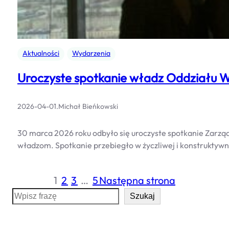
Aktualności
Wydarzenia
Uroczyste spotkanie władz Oddziału
2026-04-01
.
Michał Bieńkowski
30 marca 2026 roku odbyło się uroczyste spotkanie Zarz
władzom. Spotkanie przebiegło w życzliwej i konstruktyw
1
2
3
…
5
Następna strona
S
Szukaj
e
a