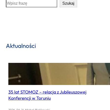
S
Szukaj
e
a
r
c
h
Aktualności
35 lat STOMOZ – relacja z Jubileuszowej
Konferencji w Toruniu
.
2026-06-14
Michał Bieńkowski