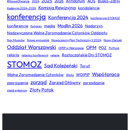
2025
2026
Antidotum
AOS
Busko-Zdrój
#NoweOtwarcie
2024
Komisja Rewizyjna
kondolencje
Kadencja 2024-2028
konferencja
Konferencja 2024
konferencja STOMOZ
Modlin 2026
konferencje
media
Nadarzyn
Kongres
Nadzwyczajne Walne Zgromadzenie Członków Oddziału
Noc Muezów
Nowe wyzwania
Nowoczesny Pion Techniczny V 2024
Nowy Zarząd
Oddział Warszawski
OPM
POZ
OIPiP w Warszawie
Pułtusk
relacja
Roztoczańskie Dni STOMOZ
relacja z konferencji
relacje
STOMOZ
Sąd Koleżeński
Toruń
Współpraca
Walne Zgromadzenie Członków
WOIPiP
Wisła
zarząd
Zarząd Główny
zaproszenie
zarządzanie
Złoty Potok
zjazd wyborczy