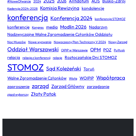
2025
2026
Antidotum
AOS
Busko-Zdrój
#NoweOtwarcie
2024
Komisja Rewizyjna
kondolencje
Kadencja 2024-2028
konferencja
Konferencja 2024
konferencja STOMOZ
Modlin 2026
konferencje
media
Nadarzyn
Kongres
Nadzwyczajne Walne Zgromadzenie Członków Oddziału
Noc Muezów
Nowe wyzwania
Nowoczesny Pion Techniczny V 2024
Nowy Zarząd
Oddział Warszawski
OPM
POZ
OIPiP w Warszawie
Pułtusk
relacja
Roztoczańskie Dni STOMOZ
relacja z konferencji
relacje
STOMOZ
Sąd Koleżeński
Toruń
Współpraca
Walne Zgromadzenie Członków
WOIPiP
Wisła
zarząd
Zarząd Główny
zaproszenie
zarządzanie
Złoty Potok
zjazd wyborczy