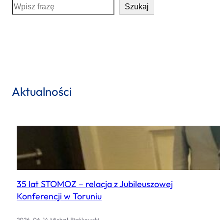
S
Szukaj
e
a
r
c
h
Aktualności
35 lat STOMOZ – relacja z Jubileuszowej
Konferencji w Toruniu
.
2026-06-14
Michał Bieńkowski