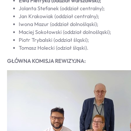
Ewa Pietryka (oddział warszawski);
Jolanta Stefanek (oddział centralny);
Jan Krakowiak (oddział centralny);
Iwona Mazur (oddział dolnośląski);
Maciej Sokołowski (oddział dolnośląski);
Piotr Trybalski (oddział śląski);
Tomasz Holecki (odział śląski).
GŁÓWNA KOMISJA REWIZYJNA: