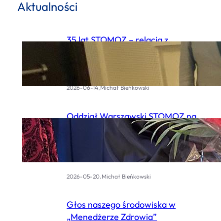
Aktualności
35 lat STOMOZ – relacja z
Jubileuszowej Konferencji w
Toruniu
.
2026-06-14
Michał Bieńkowski
Oddział Warszawski STOMOZ na
uroczystościach Jubileuszu 35-
lecia Okręgowej Izby Pielęgniarek i
Położnych w Warszawie
.
2026-05-20
Michał Bieńkowski
Głos naszego środowiska w
„Menedżerze Zdrowia”