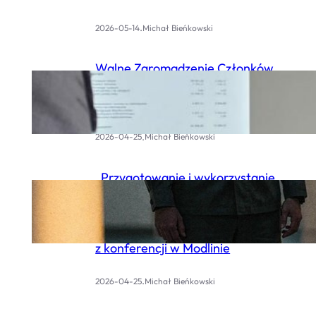
.
2026-05-14
Michał Bieńkowski
Walne Zgromadzenie Członków
Oddziału Warszawskiego STOMOZ
– relacja
.
2026-04-25
Michał Bieńkowski
„Przygotowanie i wykorzystanie
podmiotów medycznych dla
potrzeb Sił Zbrojnych
Rzeczypospolitej Polskiej” – relacja
z konferencji w Modlinie
.
2026-04-25
Michał Bieńkowski