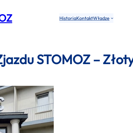
MOZ
Historia
Kontakt
Władze
Zjazdu STOMOZ – Złoty P