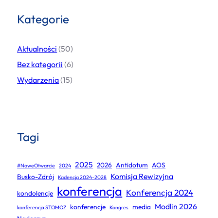
Kategorie
Aktualności
(50)
Bez kategorii
(6)
Wydarzenia
(15)
Tagi
2025
2026
Antidotum
AOS
#NoweOtwarcie
2024
Komisja Rewizyjna
Busko-Zdrój
Kadencja 2024-2028
konferencja
Konferencja 2024
kondolencje
Modlin 2026
konferencje
media
konferencja STOMOZ
Kongres