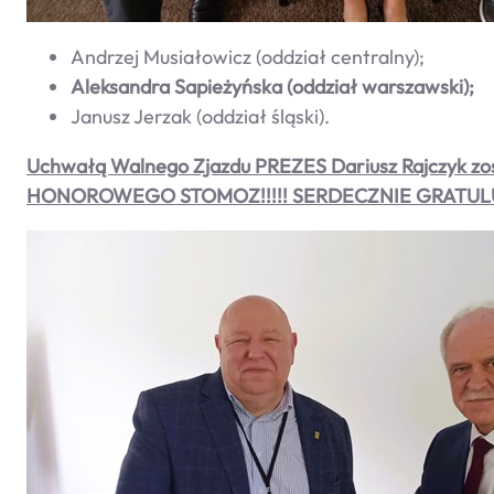
Andrzej Musiałowicz (oddział centralny);
Aleksandra Sapieżyńska (oddział warszawski);
Janusz Jerzak (oddział śląski).
Uchwałą Walnego Zjazdu PREZES Dariusz Rajczy
HONOROWEGO STOMOZ!!!!! SERDECZNIE GRATULU