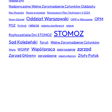
Nadarzyn
Nadzwyczajne Walne Zgromadzenie Członków Oddziału
Noc Muezów
Nowe wyzwania
Nowoczesny Pion Techniczny V 2024
Oddział Warszawski
OPM
Nowy Zarząd
OIPiP w Warszawie
POZ
relacja
Pułtusk
relacja z konferencji
relacje
STOMOZ
Roztoczańskie Dni STOMOZ
Sąd Koleżeński
Toruń
Walne Zgromadzenie Członków
zarząd
Współpraca
WOIPiP
zaproszenie
Wisła
Zarząd Główny
Złoty Potok
zarządzanie
zjazd wyborczy