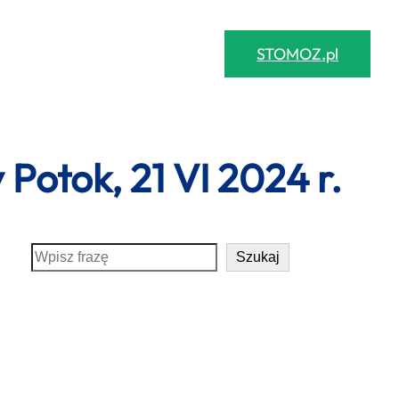
STOMOZ.pl
otok, 21 VI 2024 r.
S
Szukaj
e
a
r
c
h