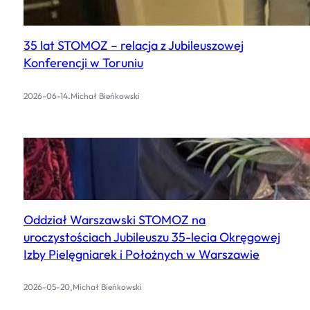
35 lat STOMOZ – relacja z Jubileuszowej
Konferencji w Toruniu
.
2026-06-14
Michał Bieńkowski
Oddział Warszawski STOMOZ na
uroczystościach Jubileuszu 35-lecia Okręgowej
Izby Pielęgniarek i Położnych w Warszawie
.
2026-05-20
Michał Bieńkowski