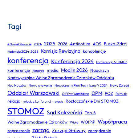
Tagi
2025
2026
Antidotum
AOS
Busko-Zdrój
#NoweOtwarcie
2024
Komisja Rewizyjna
kondolencje
Kadencja 2024-2028
konferencja
Konferencja 2024
konferencja STOMOZ
Modlin 2026
konferencje
media
Nadarzyn
Kongres
Nadzwyczajne Walne Zgromadzenie Członków Oddziału
Noc Muezów
Nowe wyzwania
Nowoczesny Pion Techniczny V 2024
Nowy Zarząd
Oddział Warszawski
OPM
POZ
OIPiP w Warszawie
Pułtusk
relacja
Roztoczańskie Dni STOMOZ
relacja z konferencji
relacje
STOMOZ
Sąd Koleżeński
Toruń
Współpraca
Walne Zgromadzenie Członków
WOIPiP
Wisła
zarząd
Zarząd Główny
zaproszenie
zarządzanie