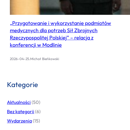
„Przygotowanie i wykorzystanie podmiotów
medycznych dla potrzeb Sił Zbrojnych
Rzeczypospolitej Polskiej” – relacja z
konferencji w Modlinie
.
2026-04-25
Michał Bieńkowski
Kategorie
Aktualności
(50)
Bez kategorii
(6)
Wydarzenia
(15)