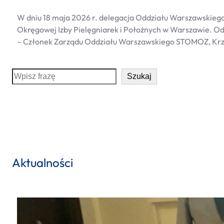
W dniu 18 maja 2026 r. delegacja Oddziału Warszawskiego 
Okręgowej Izby Pielęgniarek i Położnych w Warszawie. O
– Członek Zarządu Oddziału Warszawskiego STOMOZ, Krz
S
Szukaj
e
a
r
c
h
Aktualności