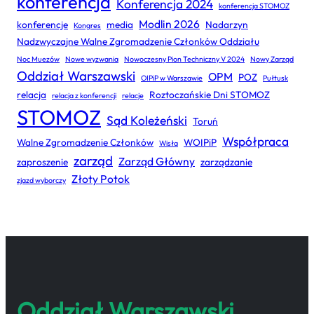
konferencja
Konferencja 2024
konferencja STOMOZ
Modlin 2026
konferencje
media
Nadarzyn
Kongres
Nadzwyczajne Walne Zgromadzenie Członków Oddziału
Noc Muezów
Nowe wyzwania
Nowoczesny Pion Techniczny V 2024
Nowy Zarząd
Oddział Warszawski
OPM
POZ
OIPiP w Warszawie
Pułtusk
relacja
Roztoczańskie Dni STOMOZ
relacja z konferencji
relacje
STOMOZ
Sąd Koleżeński
Toruń
Współpraca
Walne Zgromadzenie Członków
WOIPiP
Wisła
zarząd
Zarząd Główny
zaproszenie
zarządzanie
Złoty Potok
zjazd wyborczy
Oddział Warszawski