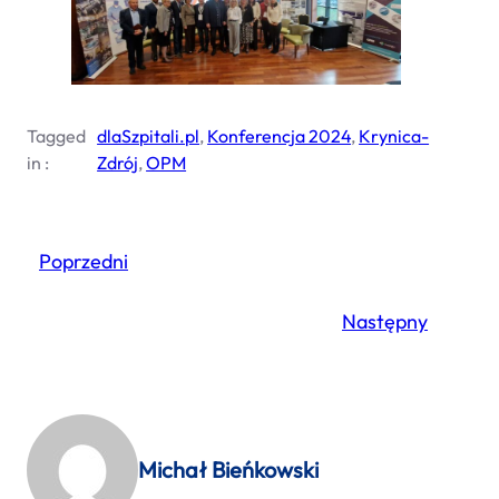
Tagged
dlaSzpitali.pl
, 
Konferencja 2024
, 
Krynica-
in :
Zdrój
, 
OPM
Poprzedni
Następny
Michał Bieńkowski