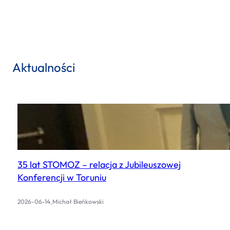
a
r
c
h
Aktualności
35 lat STOMOZ – relacja z Jubileuszowej
Konferencji w Toruniu
.
2026-06-14
Michał Bieńkowski